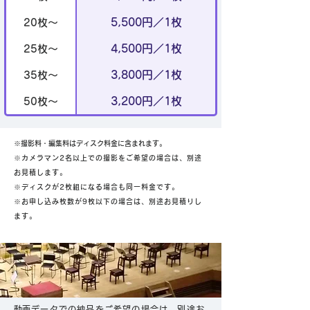
5,500円／1枚
20枚～
4,500円／1枚
25枚～
3,800円／1枚
35枚～
3,200円／1枚
50枚～
​※撮影料・編集料はディスク料金に含まれます。
​※カメラマン2名以上での撮影をご希望の場合は、別途
お見積します。
​※ディスクが2枚組になる場合も同一料金です。
※​お申し込み枚数が9枚以下の場合は、別途お見積りし
ます。
​動画データでの納品をご希望の場合は、別途お