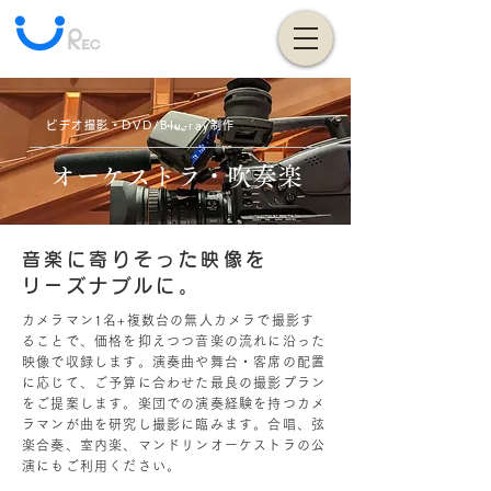
ユー・レック映像
ビデオ撮影・DVD/Blu-ray制作
オーケストラ・吹奏楽
音楽に寄りそった映像を
リーズナブルに。
カメラマン1名+複数台の無人カメラで撮影す
ることで、価格を抑えつつ音楽の流れに沿った
映像で収録します。演奏曲や舞台・客席の配置
に応じて、ご予算に合わせた最良の撮影プラン
をご提案します。楽団での演奏経験を持つカメ
ラマンが曲を研究し
撮影に臨みます。合唱、弦
楽合奏、室内楽、マンドリンオーケストラの公
演にもご利用ください。