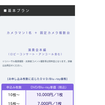
■基本プラン
【撮影】
カメラマン1名 ＋ 固定カメラ複数台
【収録内容】
演奏会本編
（ロビーコンサート・アンコール含む）
​※リハーサル風景撮影・出演者コメント撮影等は別料金となります。詳細
はお問合せください。
【お申し込み枚数に応じたＤＶＤ/Blu-ray価格】
申込み枚数
DVD/Blu-ray単価（税込）
10,000円／1枚
10枚～
7,000円／1枚
15枚～