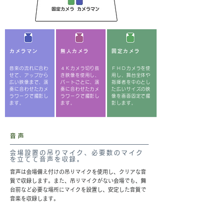
カメラマン
無人カメラ
固定カメラ
音楽の流れに合わ
４Ｋカメラ切り抜
ＦＨＤカメラを使
せて、アップから
き映像を使用し、
用し、舞台全体や
広い映像まで、演
パートごとに、演
指揮者を中心とし
奏に合わせたカメ
奏に合わせたカメ
た広いサイズの映
ラワークで撮影し
ラワークで撮影し
像を画面固定で撮
ます。​
ます。
影します。
音声
会場設置の吊りマイク、必要数のマイク
を立てて音声を収録。
音声は会場備え付けの吊りマイクを使用し、クリアな音
質で収録します。また、吊りマイクがない会場でも、舞
台前など必要な場所にマイクを設置し、安定した音質で
音楽を収録します。